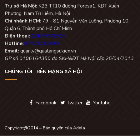
Trụ sở Hà Nội:
K23 TT10 đường Foresa1, KĐT Xuân
Phương, Nam Từ Liêm, Hà Nội
Chi nhánh.HCM
: 79 - 81 Nguyễn Văn Luông, Phường 10,
Quận 6, Thành phố Hồ Chí Minh
Điện thoại:
02437678915
Hotline
:
02473012699
Email:
quanly@quatangsukien.vn
GP số 0106164350 do SKH&ĐT Hà Nội cấp 25/04/2013
CHÚNG TÔI TRÊN MẠNG XÃ HỘI
Facebook
Twitter
Youtube
Copyright@2014 – Bản quyền của Adela