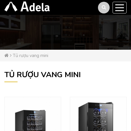
Tủ rượu vang mini
TỦ RƯỢU VANG MINI