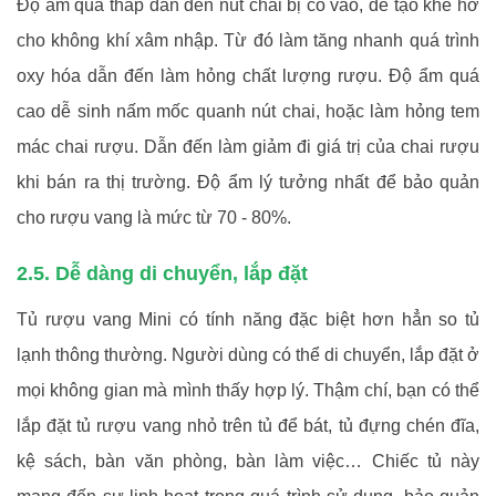
Độ ẩm quá thấp dẫn đến nút chai bị co vào, dễ tạo khe hở
cho không khí xâm nhập. Từ đó làm tăng nhanh quá trình
oxy hóa dẫn đến làm hỏng chất lượng rượu. Độ ẩm quá
cao dễ sinh nấm mốc quanh nút chai, hoặc làm hỏng tem
mác chai rượu. Dẫn đến làm giảm đi giá trị của chai rượu
khi bán ra thị trường. Độ ẩm lý tưởng nhất để bảo quản
cho rượu vang là mức từ 70 - 80%.
2.5. Dễ dàng di chuyển, lắp đặt
Tủ rượu vang Mini có tính năng đặc biệt hơn hẳn so tủ
lạnh thông thường. Người dùng có thể di chuyển, lắp đặt ở
mọi không gian mà mình thấy hợp lý. Thậm chí, bạn có thể
lắp đặt tủ rượu vang nhỏ trên tủ để bát, tủ đựng chén đĩa,
kệ sách, bàn văn phòng, bàn làm việc… Chiếc tủ này