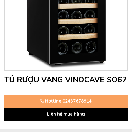
TỦ RƯỢU VANG VINOCAVE SO67
Hotline:02437678914
Liên hệ mua hàng