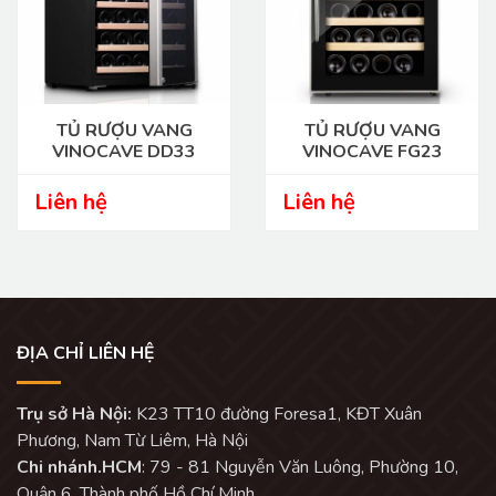
TỦ RƯỢU VANG
TỦ RƯỢU VANG
VINOCAVE DD33
VINOCAVE FG23
Liên hệ
Liên hệ
ĐỊA CHỈ LIÊN HỆ
Trụ sở Hà Nội:
K23 TT10 đường Foresa1, KĐT Xuân
Phương, Nam Từ Liêm, Hà Nội
Chi nhánh.HCM
: 79 - 81 Nguyễn Văn Luông, Phường 10,
Quận 6, Thành phố Hồ Chí Minh