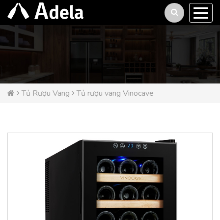
Tủ Rượu Vang
Tủ rượu vang Vinocave