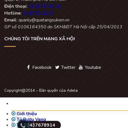
Điện thoại:
02437678915
Hotline
:
02473012699
Email:
quanly@quatangsukien.vn
GP số 0106164350 do SKH&ĐT Hà Nội cấp 25/04/2013
CHÚNG TÔI TRÊN MẠNG XÃ HỘI
Facebook
Twitter
Youtube
Copyright@2014 – Bản quyền của Adela
Giới thiệu
Tủ Rượu Vang
Tủ rượu vang mini
02437678914