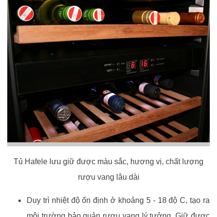
Tủ Hafele lưu giữ được màu sắc, hương vị, chất lượng
rượu vang lâu dài
Duy trì nhiệt độ ổn định ở khoảng 5 - 18 độ C, tạo ra
môi trường bảo quản rượu vang lý tưởng. Giữ được