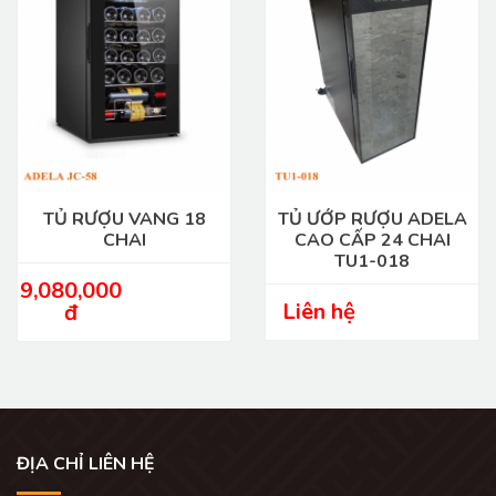
TỦ RƯỢU VANG 18
TỦ ƯỚP RƯỢU ADELA
CHAI
CAO CẤP 24 CHAI
TU1-018
9,080,000
Liên hệ
đ
ĐỊA CHỈ LIÊN HỆ