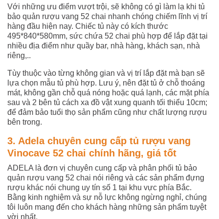
Với những ưu điểm vượt trội, sẽ không có gì làm lạ khi tủ
bảo quản rượu vang 52 chai nhanh chóng chiếm lĩnh vị trí
hàng đầu hiện nay. Chiếc tủ này có kích thước
495*840*580mm, sức chứa 52 chai phù hợp để lắp đặt tại
nhiều địa điểm như quầy bar, nhà hàng, khách sạn, nhà
riêng,..
Tùy thuộc vào từng không gian và vị trí lắp đặt mà bạn sẽ
lựa chọn mẫu tủ phù hợp. Lưu ý, nên đặt tủ ở chỗ thoáng
mát, không gần chỗ quá nóng hoặc quá lạnh, các mặt phía
sau và 2 bên tủ cách xa đồ vật xung quanh tối thiểu 10cm;
để đảm bảo tuổi thọ sản phẩm cũng như chất lượng rượu
bên trong.
3. Adela chuyên cung cấp tủ rượu vang
Vinocave 52 chai chính hãng, giá tốt
ADELA là đơn vị chuyên cung cấp và phân phối tủ bảo
quản rượu vang 52 chai nói riêng và các sản phẩm đựng
rượu khác nói chung uy tín số 1 tại khu vực phía Bắc.
Bằng kinh nghiệm và sự nỗ lực không ngừng nghỉ, chúng
tôi luôn mang đến cho khách hàng những sản phẩm tuyệt
vời nhất.