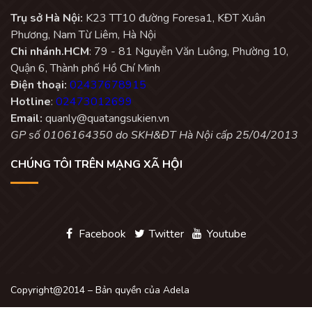
Trụ sở Hà Nội:
K23 TT10 đường Foresa1, KĐT Xuân
Phương, Nam Từ Liêm, Hà Nội
Chi nhánh.HCM
: 79 - 81 Nguyễn Văn Luông, Phường 10,
Quận 6, Thành phố Hồ Chí Minh
Điện thoại:
02437678915
Hotline
:
02473012699
Email:
quanly@quatangsukien.vn
GP số 0106164350 do SKH&ĐT Hà Nội cấp 25/04/2013
CHÚNG TÔI TRÊN MẠNG XÃ HỘI
Facebook
Twitter
Youtube
Copyright@2014 – Bản quyền của Adela