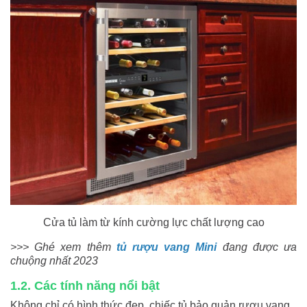
Cửa tủ làm từ kính cường lực chất lượng cao
>>> Ghé xem thêm
tủ rượu vang Mini
đang được ưa
chuộng nhất 2023
1.2. Các tính năng nổi bật
Không chỉ có hình thức đẹp, chiếc tủ bảo quản rượu vang