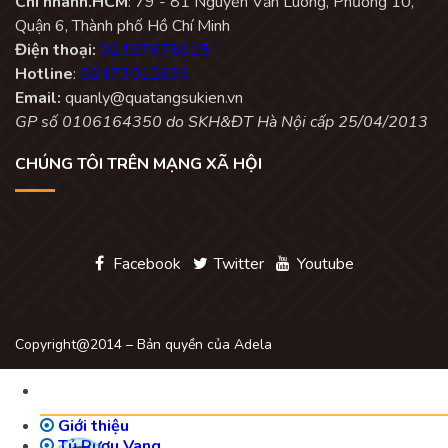
Chi nhánh.HCM
: 79 - 81 Nguyễn Văn Luông, Phường 10,
Quận 6, Thành phố Hồ Chí Minh
Điện thoại:
02437678915
Hotline
:
02473012699
Email:
quanly@quatangsukien.vn
GP số 0106164350 do SKH&ĐT Hà Nội cấp 25/04/2013
CHÚNG TÔI TRÊN MẠNG XÃ HỘI
Facebook
Twitter
Youtube
Copyright@2014 – Bản quyền của Adela
Giới thiệu
Tủ Rượu Vang