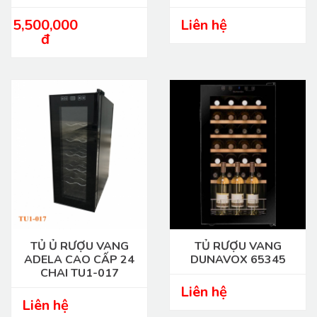
5,500,000
Liên hệ
đ
TỦ Ủ RƯỢU VANG
TỦ RƯỢU VANG
ADELA CAO CẤP 24
DUNAVOX 65345
CHAI TU1-017
Liên hệ
Liên hệ