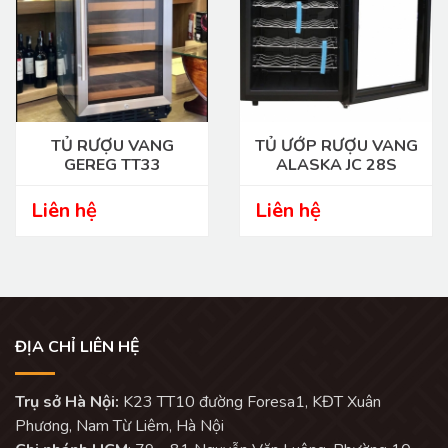
TỦ RƯỢU VANG
TỦ ƯỚP RƯỢU VANG
GEREG TT33
ALASKA JC 28S
Liên hệ
Liên hệ
ĐỊA CHỈ LIÊN HỆ
Trụ sở Hà Nội:
K23 TT10 đường Foresa1, KĐT Xuân
Phương, Nam Từ Liêm, Hà Nội