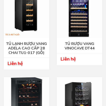
TỦ LẠNH RƯỢU VANG
TỦ RƯỢU VANG
ADELA CAO CẤP 28
VINOCAVE DT44
CHAI TU1-017 (GỖ)
Liên hệ
Liên hệ